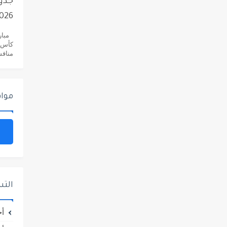
2026..دليلك ا
منافسات
مواق
الت
أخ