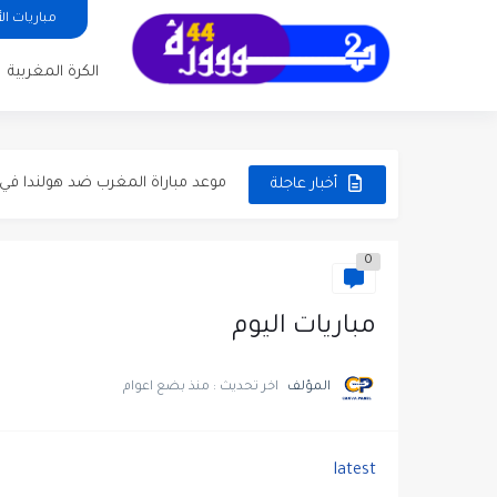
مباريات ا
الكرة المغربية
جدول مباريات دور الـ32 في كأس العالم 2026..دليلك الكامل
تاريخ مواجهات المغرب وهولندا قبل الدور 32 كأس ا
موعد مباراة المغرب ضد هولندا في دور الـ32 من
أخبار عاجلة
موعد والقنوات الناقلة لمباراة المغرب
0
موعد مباراة الجزائر والأرجنتين في كأس العالم 2026 و
مباراة المغرب والبرازيل في كأس العالم 2026: الموعد، المعلقون، ت
مباريات اليوم
موعد كلاسيكو برشلونة وريال مدريد 
المؤلف
اخر تحديث :
منذ بضع اعوام
موعد ديربي الوداد والرجاء بدون جمه
موعد كلاسيكو برشلونة وريال مدريد الجولة 35 وحسابات الت
latest
بلال الخنوس يقود شتوتغارت إلى نها