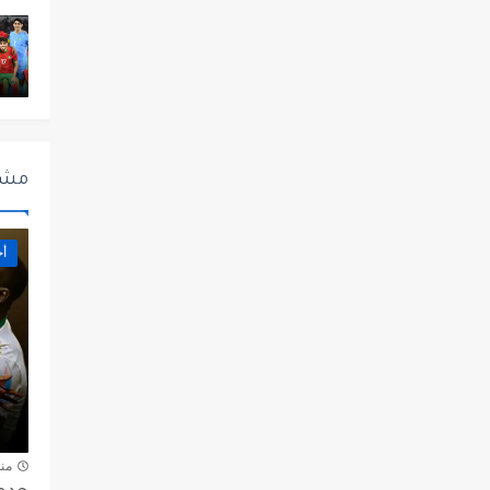
مشا
أخ
من