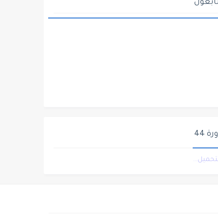
ابعون
ة 44
التحميل...