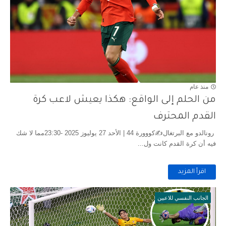
منذ عام
من الحلم إلى الواقع: هكذا يعيش لاعب كرة
القدم المحترف
رونالدو مع البرتغال✍️كووورة 44 | الأحد 27 يوليوز 2025 -23:30مما لا شك
فيه أن كرة القدم كانت ول...
اقرأ المزيد
الجانب النفسي للاعبين