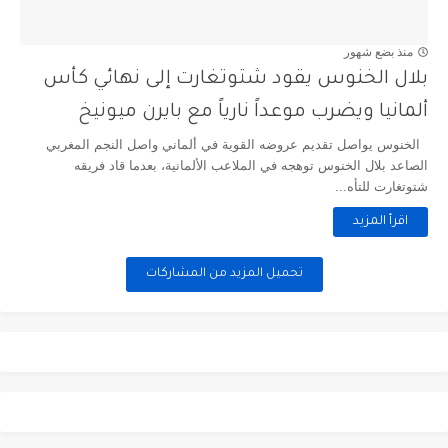
منذ بضع شهور
بلال الخنوس يقود شتوتغارت إلى نهائي كأس
ألمانيا ويضرب موعداً نارياً مع بايرن ميونيخ
الخنوس يواصل تقديم عروضه القوية في ألماني واصل النجم المغربي
الصاعد بلال الخنوس توهجه في الملاعب الألمانية، بعدما قاد فريقه
شتوتغارت للتأه...
اقرأ المزيد
تحميل المزيد من المشاركات