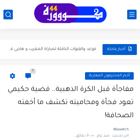
جدول مباريات دور الـ32 في كأس العالم 2026..دليلك الكامل
تاريخ مواجهات المغرب وهولندا قبل الدور 32 كأس العالم...
موعد مباراة المغرب ضد هولندا في دور الـ32 من كأس...
موعد والقنوات الناقلة لمباراة المغرب و هايتي في الجولة ...
أخبار عاجلة
موعد مباراة الجزائر والأرجنتين في كأس العالم 2026 والقنوات الناقلة
1
مباراة المغرب والبرازيل في كأس العالم 2026: الموعد، المعلقون، تصريحات...
أخبار المحترفون المغاربة
موعد كلاسيكو برشلونة وريال مدريد والتشكيلة المتوقعة وإحصائيات آخر...
مفاجأة قبل الكرة الذهبية.. قضية حكيمي
موعد ديربي الوداد والرجاء بدون جمهور وتفاصيل التشكيلة المتوقعة وترتيب...
تعود فجأة ومحاميته تكشف ما أخفته
موعد كلاسيكو برشلونة وريال مدريد الجولة 35 وحسابات التتويج بلقب...
الصحافة!
بلال الخنوس يقود شتوتغارت إلى نهائي كأس ألمانيا ويضرب موعداً...
Maaatch
اخر تحديث :
منذ عام
9 دقائق للقراءة