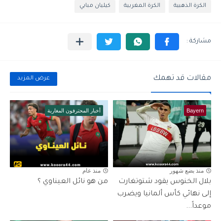
الكرة الذهبية
الكرة المغربية
كيليان مبابي
مقالات قد تهمك
عرض المزيد
Bayern
أخبار المحترفون المغاربة
منذ بضع شهور
منذ عام
بلال الخنوس يقود شتوتغارت
من هو نائل العيناوي ؟
إلى نهائي كأس ألمانيا ويضرب
موعداً...