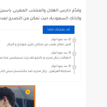
وقدّم حارس الهلال والمنتخب المغربي ياسين بو
وكذلك السعودية، حيث تمكن من التصدي لعدة م
قد يعجبك ايضا
منذ بضع اعوام
أمين جمال يغيب عن مباراتي بايرن ميونيخ و الريال
منذ بضع اعوام
احتفالات ريال مدريد و ناتشو لقد زرت سيبيليس عدة مرا
منذ بضع اعوام
تشكيلة الفريقين : ريال مدريد ضد مانشستر سيتي اياب ر