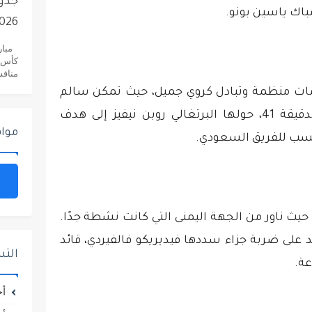
2026..دليلك ا
منافسات
جمات منظمة وتبادل كروي جميل، حيث تمكن سالم
الدوسري من الحصول على ضربة جزاء في الدقيقة 41، حولها البرتغالي روبن نيفيز إلى هدف
مواق
يُحسب للفريق السعودي.
حيث ناور من الجهة اليمنى التي كانت نشطة جدًا.
على ضربة جزاء سددها فيديريكو فالفيردي، قائد
الت
عة.
أخ