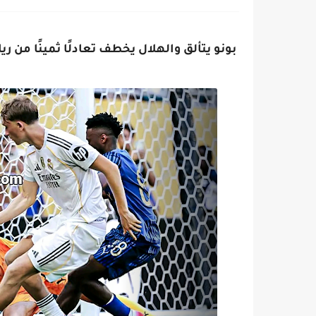
بونو يتألق والهلال يخطف تعادلًا ثمينًا من ري