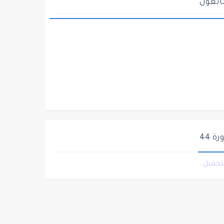
ابعون
ة 44
التحميل...