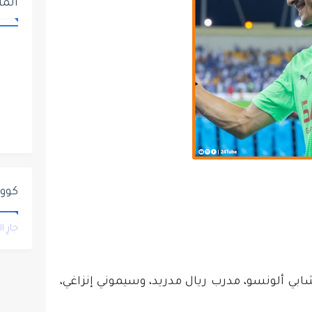
المت
كووور
جارٍ 
 تشابي ألونسو، مدرب ريال مدريد، وسيموني إنزاغي،