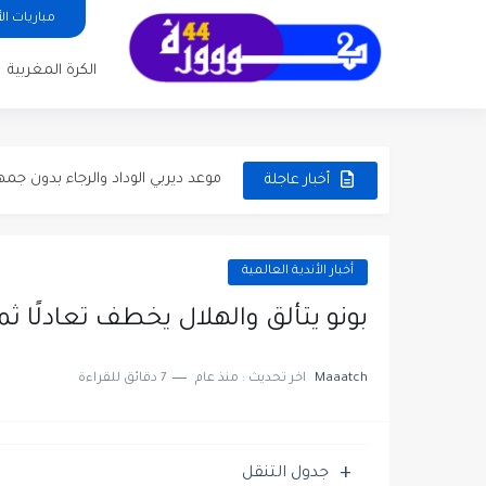
موعد والقنوات الناقلة لمباراة المغرب
مباريات ا
موعد مباراة الجزائر والأرجنتين في كأس العالم 2026 و
الكرة المغربية
مباراة المغرب والبرازيل في كأس العالم 2026: الموعد، المعلقون، ت
موعد كلاسيكو برشلونة وريال مدريد 
موعد ديربي الوداد والرجاء بدون جمه
أخبار عاجلة
موعد كلاسيكو برشلونة وريال مدريد الجولة 35 وحسابات الت
بلال الخنوس يقود شتوتغارت إلى نها
أخبار الأندية العالمية
بونو يتألق والهلال يخطف تعادلًا ثمي
Maaatch
اخر تحديث :
منذ عام
7 دقائق للقراءة
جدول التنقل