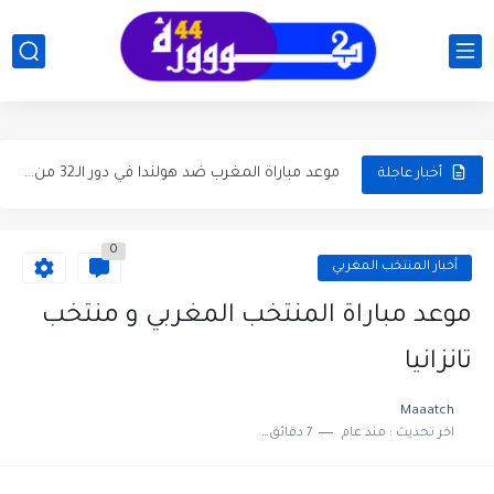
جدول مباريات دور الـ32 في كأس العالم 2026..دليلك الكامل
تاريخ مواجهات المغرب وهولندا قبل الدور 32 كأس العالم...
موعد مباراة المغرب ضد هولندا في دور الـ32 من كأس...
أخبار عاجلة
موعد والقنوات الناقلة لمباراة المغرب و هايتي في الجولة ...
0
موعد مباراة الجزائر والأرجنتين في كأس العالم 2026 والقنوات الناقلة
أخبار المنتخب المغربي
مباراة المغرب والبرازيل في كأس العالم 2026: الموعد، المعلقون، تصريحات...
موعد مباراة المنتخب المغربي و منتخب
موعد كلاسيكو برشلونة وريال مدريد والتشكيلة المتوقعة وإحصائيات آخر...
تانزانيا
موعد ديربي الوداد والرجاء بدون جمهور وتفاصيل التشكيلة المتوقعة وترتيب...
Maaatch
اخر تحديث :
منذ عام
7 دقائق للقراءة
موعد كلاسيكو برشلونة وريال مدريد الجولة 35 وحسابات التتويج بلقب...
بلال الخنوس يقود شتوتغارت إلى نهائي كأس ألمانيا ويضرب موعداً...