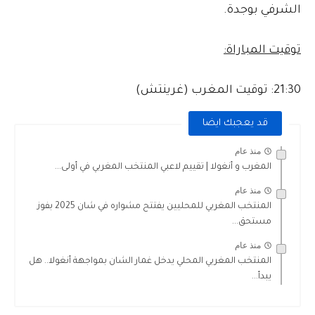
الشرفي بوجدة.
توقيت المباراة:
21:30: توقيت المغرب (غرينتش)
قد يعجبك ايضا
منذ عام
المغرب و أنغولا | تقييم لاعبي المنتخب المغربي في أولى...
منذ عام
المنتخب المغربي للمحليين يفتتح مشواره في شان 2025 بفوز
مستحق...
منذ عام
المنتخب المغربي المحلي يدخل غمار الشان بمواجهة أنغولا.. هل
يبدأ...