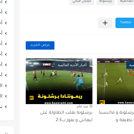
أخ
 العالمية
برشلونة
كيليان مبابي
أخ
أخ
أخ
أخ
عرض المزيد
أخ
أخ
مية
أخبار الأندية العالمية
أخ
ال
ال
تم
منذ عام
شلونة و فالنسيا
برشلونة يقلب الطاولة على
نظيفة و...
ليفانتي و يفوز ب3-2