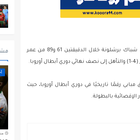
سجل النجم الفرنسي كيليان مبابي هدفين في شباك برشلونة خلال الدقيقتين 61 و89 من عمر
مشا
با.
أخ
ابي رقمًا تاريخيًا في دوري أبطال أوروبا، حيث
من