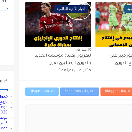
المت
مية
أخبار الأندية العالمية
منذ عام
ز كبير على
ليفربول يفتتح موسمه الجديد
ح الدوري
بالدوري الإنجليزي بفوز
مثير على بورنموث
كووور
تعليقات Blogger
تعليقات Facebook
تعليقات Disqus
جدول مباريات 
تاريخ م
2026.. التوقيت والقنوات ال
كأس ال