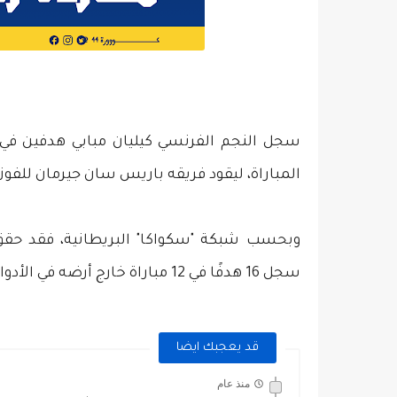
المباراة، ليقود فريقه باريس سان جيرمان للفوز (4-1) والتأهل إلى نصف نهائي دوري أبطال أورو
وبحسب شبكة "سكواكا" البريطانية، فقد حقق مب
سجل 16 هدفًا في 12 مباراة خارج أرضه في الأدوار الإقصائية بالبطولة.
قد يعجبك ايضا
منذ عام