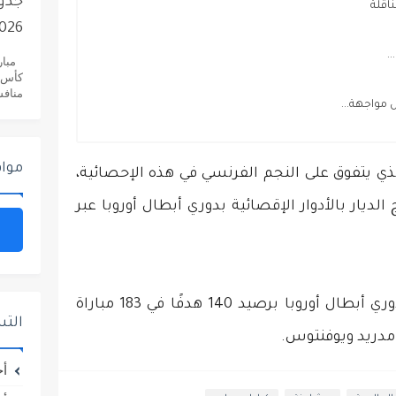
اقلة
2026..دليلك ا
.
منافسات
مواجهة...
مواق
الذي يتفوق على النجم الفرنسي في هذه الإحصائية،
راة خاضها خارج الديار بالأدوار الإقصائية بدوري أبطال أوروبا عبر
يذكر أن رونالدو هو الهداف التاريخي لبطولة دوري أبطال أوروبا برصيد 140 هدفًا في 183 مباراة
الت
مدريد ويوفنتوس.
أخ