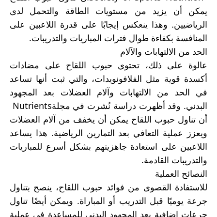
يمكن أن يزيد من مستويات الطاقة والتحمل لدى
الرياضيين. وهذا ينعكس إيجابًا على قدرة اللاعبين على
المنافسة بكفاءة طوال فترات المباريات والتدريبات
.
الحد من الالتهابات والآلام
عالوة على ذلك، تحتوي حبوب اللقاح على مضادات
أكسدة قوية مثل الفلافونويدات، والتي ثبت أنها تساعد
في الحد من الالتهابات وآلام العضلات بعد المجهود
البدني. وقد أظهرت دراسة نُشرت في مجلة
Nutrients
أن تناول حبوب اللقاح يمكن أن يخفف من آلام العضلات
ويعزز عملية التعافي بعد التمارين الرياضية. هذا يساعد
اللاعبين على استعادة جاهزيتهم بشكل أسرع للمباريات
والتدريبات القادمة
.
النصائح العملية
للاستفادة القصوى من فوائد حبوب اللقاح، ينصح بتناول
جرعة يوميًا قبل التدريب أو المباراة. ويمكن أيضًا تناول
جرعات إضافية بعد المجهود البدني للمساعدة في عملية