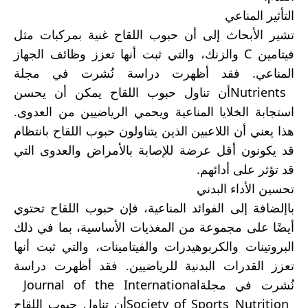
التأثير المناعي
تشير الأبحاث إلى أن حبوب اللقاح غنية بمركبات مثل
فيتامين
C
والزنك، والتي ثبت أنها تعزز وظائف الجهاز
المناعي. فقد أظهرت دراسة نُشرت في مجلة
Nutrients
أن تناول حبوب اللقاح يمكن أن يحسن
استجابة الخلايا المناعية ويحمي الرياضيين من العدوى.
هذا يعني أن اللاعبين الذين يتناولون حبوب اللقاح بانتظام
قد يكونون أقل عرضة للإصابة بالأمراض والعدوى التي
قد تؤثر على أدائهم
.
تحسين الأداء البدني
باإلضافة إلى الفوائد المناعية، فإن حبوب اللقاح تحتوي
أيضًا على مجموعة من المغذيات الأساسية، بما في ذلك
البروتينات والكربوهيدرات والفيتامينات، والتي ثبت أنها
تعزز القدرات البدنية للرياضيين. فقد أظهرت دراسة
نُشرت في مجلة
Journal of the International
Society of Sports Nutrition
أن تناول حبوب اللقاح