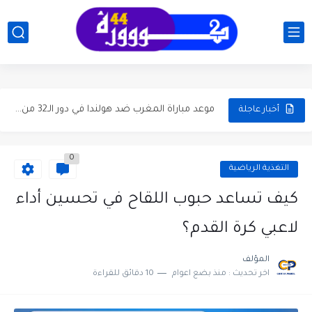
جدول مباريات دور الـ32 في كأس العالم 2026..دليلك الكامل
تاريخ مواجهات المغرب وهولندا قبل الدور 32 كأس العالم...
موعد مباراة المغرب ضد هولندا في دور الـ32 من كأس...
أخبار عاجلة
موعد والقنوات الناقلة لمباراة المغرب و هايتي في الجولة ...
0
موعد مباراة الجزائر والأرجنتين في كأس العالم 2026 والقنوات الناقلة
التغذية الرياضية
مباراة المغرب والبرازيل في كأس العالم 2026: الموعد، المعلقون، تصريحات...
كيف تساعد حبوب اللقاح في تحسين أداء
موعد كلاسيكو برشلونة وريال مدريد والتشكيلة المتوقعة وإحصائيات آخر...
لاعبي كرة القدم؟
موعد ديربي الوداد والرجاء بدون جمهور وتفاصيل التشكيلة المتوقعة وترتيب...
المؤلف
اخر تحديث :
منذ بضع اعوام
10 دقائق للقراءة
موعد كلاسيكو برشلونة وريال مدريد الجولة 35 وحسابات التتويج بلقب...
بلال الخنوس يقود شتوتغارت إلى نهائي كأس ألمانيا ويضرب موعداً...