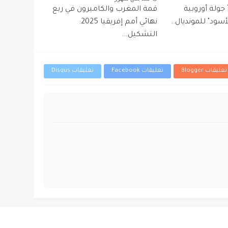
جولة أوروبية
قمة المغرب والكاميرون في ربع
سود" للمونديال..
نهائي أمم إفريقيا 2025:
التشكيل...
تعليقات Blogger
تعليقات Facebook
تعليقات Disqus