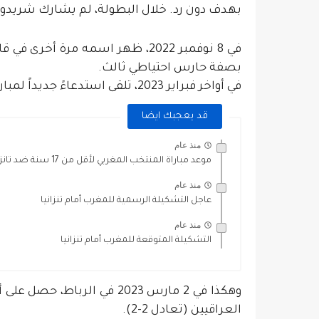
بهدف دون رد. خلال البطولة، لم يشارك شريدو 
في 8 نوفمبر 2022، ظهر اسمه مرة أ
بصفة حارس احتياطي ثالث.
في أواخر فبراير 2023، تلقى استدعاءً جديداً لمباراتين وديتين ضد العراق وإستونيا.
قد يعجبك ايضا
منذ عام
موعد مباراة المنتخب المغربي لأقل من 17 سنة ضد تانزانيا
منذ عام
عاجل التشكيلة الرسمية للمغرب أمام تنزانيا
منذ عام
التشكيلة المتوقعة للمغرب أمام تنزانيا
وهكذا في 2 مارس 2023 في ال
العراقيين (تعادل 2-2).