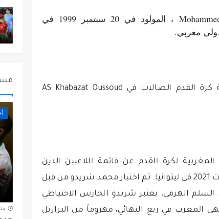
Mohammed
، المولود في 20 سبتمبر 1999 في
دولي مغربي.
مشا
ولد محمد شريدو في القنيطرة وبدأ ممارسة كرة القدم الصالات في AS Khabazat Oussoud
أخ
عة الملكية المغربية لكرة القدم عن قائمة اللاعبين الذين
سيشاركون في كأس العالم لكرة القدم الصالات 2021 في ليتوانيا. تم اختيار محمد شريدو من قبل
 السلم الهرمي، يعتبر شريدو الحارس الاحتياطي
من
تهى المغرب في ربع النهائي، مهزوماً من البرازيل