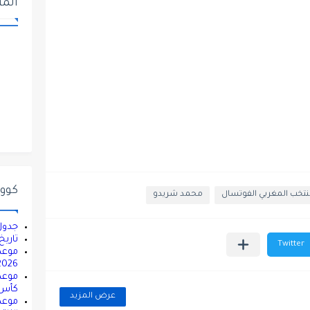
المت
كووور
نتخب المغربي الفوتسال
محمد شريدو
جدول مباريات 
تاريخ م
2026.. التوقيت والقنوات ال
كأس ال
عرض المزيد