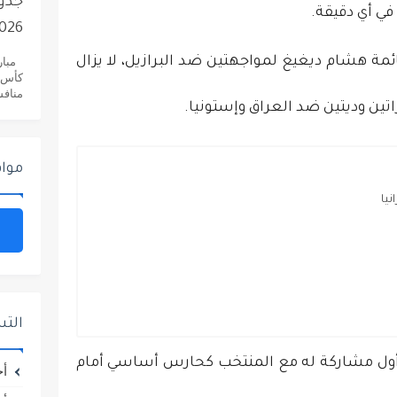
في أي دقيقة.
2026..دليلك ا
خرى في قائمة هشام ديغيغ لمواجهتين ضد البرازيل، لا يزال
منافسات
مواق
الت
رباط، حصل على أول مشاركة له مع المنتخب كحارس أساسي أمام
أخ