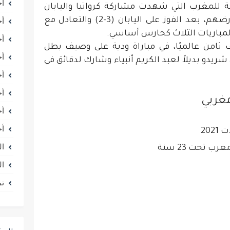
أخ
ة للمغرب التي شهدت مشاركة كرواتيا واليابان
وفرنسا. البطولة التي فاز بها المغاربة على أرضهم، بعد الفوز على اليابان (3-2) والتعادل مع
أخ
أخ
رب، المصنف ثامن عالميًا، في مباراة ودية على وصيف بطل
أخ
لأرجنتين، بنتيجة 7 أهداف مقابل 0. كان شريدو بديلاً لعبد الكريم أنبياء وشارك لدقائق في
أخ
أخ
مغربي
أخ
أخ
ال
ال
تم