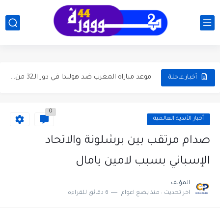
جدول مباريات دور الـ32 في كأس العالم 2026..دليلك الكامل
تاريخ مواجهات المغرب وهولندا قبل الدور 32 كأس العالم...
موعد مباراة المغرب ضد هولندا في دور الـ32 من كأس...
أخبار عاجلة
موعد والقنوات الناقلة لمباراة المغرب و هايتي في الجولة ...
موعد مباراة الجزائر والأرجنتين في كأس العالم 2026 والقنوات الناقلة
0
أخبار الأندية العالمية
مباراة المغرب والبرازيل في كأس العالم 2026: الموعد، المعلقون، تصريحات...
صدام مرتقب بين برشلونة والاتحاد
موعد كلاسيكو برشلونة وريال مدريد والتشكيلة المتوقعة وإحصائيات آخر...
موعد ديربي الوداد والرجاء بدون جمهور وتفاصيل التشكيلة المتوقعة وترتيب...
الإسباني بسبب لامين يامال
موعد كلاسيكو برشلونة وريال مدريد الجولة 35 وحسابات التتويج بلقب...
المؤلف
اخر تحديث :
منذ بضع اعوام
6 دقائق للقراءة
بلال الخنوس يقود شتوتغارت إلى نهائي كأس ألمانيا ويضرب موعداً...