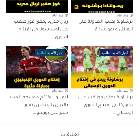
منذ عام
منذ عام
برشلونة يقلب الطاولة على
ريال مدريد يحقق فوز صعب
ليفانتي و يفوز ب3-2
على اوساسونا في افتتاح
الدوري...
أخبار الأندية العالمية
أخبار الأندية العالمية
منذ عام
منذ عام
برشلونة يحقق فوز كبير على
ليفربول يفتتح موسمه الجديد
مايوركا في إفتتاح الدوري
بالدوري الإنجليزي بفوز
الإسباني...
مثير على بورنموث
تعليقات