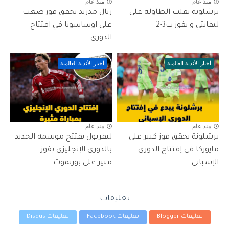
منذ عام
منذ عام
برشلونة يقلب الطاولة على
ريال مدريد يحقق فوز صعب
ليفانتي و يفوز ب3-2
على اوساسونا في افتتاح
الدوري...
أخبار الأندية العالمية
أخبار الأندية العالمية
منذ عام
منذ عام
برشلونة يحقق فوز كبير على
ليفربول يفتتح موسمه الجديد
مايوركا في إفتتاح الدوري
بالدوري الإنجليزي بفوز
الإسباني...
مثير على بورنموث
تعليقات
تعليقات Blogger
تعليقات Facebook
تعليقات Disqus