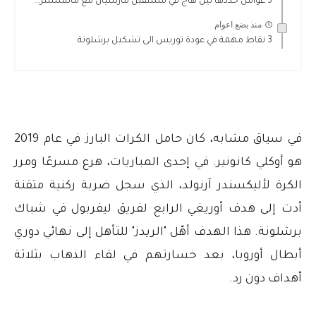
3 عوامل حددها تين هاج في مستقبل مارسيال مع مانشستر...
منذ بضع اعوام
3 نقاط مهمة في عودة توريس الى تشكيل برشلونة
في سياق مشابه، كان حامل الكرات البارز في عام 2019
هو أوكلي كانونير. في إحدى المباريات، هرع مسرعًا ومرر
الكرة لأليكسندر آرنولد، الذي سجل ضربة ركنية متقنة
أدت إلى هدف أوريغي الرابع لفريق ليفربول في شباك
برشلونة. هذا الهدف أهّل "الريدز" للتأهل إلى نهائي دوري
أبطال أوروبا، بعد خسارتهم في لقاء الذهاب بثلاثة
أهداف دون رد.