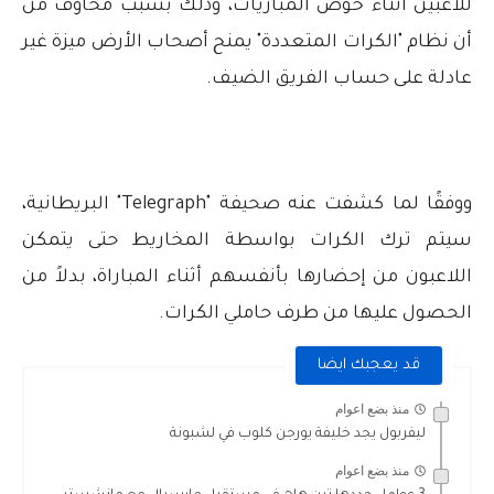
للاعبين أثناء خوض المباريات، وذلك بسبب مخاوف من
أن نظام "الكرات المتعددة" يمنح أصحاب الأرض ميزة غير
عادلة على حساب الفريق الضيف.
ووفقًا لما كشفت عنه صحيفة "Telegraph" البريطانية،
سيتم ترك الكرات بواسطة المخاريط حتى يتمكن
اللاعبون من إحضارها بأنفسهم أثناء المباراة، بدلاً من
الحصول عليها من طرف حاملي الكرات.
قد يعجبك ايضا
منذ بضع اعوام
ليفربول يجد خليفة يورجن كلوب في لشبونة
منذ بضع اعوام