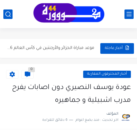
تاريخ مواجهات المغرب وهولندا قبل الدور 32 كأس العالم...
موعد مباراة المغرب ضد هولندا في دور الـ32 من كأس...
موعد والقنوات الناقلة لمباراة المغرب و هايتي في الجولة ...
موعد مباراة الجزائر والأرجنتين في كأس العالم 2026 والقنوات الناقلة
أخبار عاجلة
مباراة المغرب والبرازيل في كأس العالم 2026: الموعد، المعلقون، تصريحات...
موعد كلاسيكو برشلونة وريال مدريد والتشكيلة المتوقعة وإحصائيات آخر...
0
موعد ديربي الوداد والرجاء بدون جمهور وتفاصيل التشكيلة المتوقعة وترتيب...
أخبار المحترفون المغاربة
موعد كلاسيكو برشلونة وريال مدريد الجولة 35 وحسابات التتويج بلقب...
عودة يوسف النصيري دون اصابات يفرح
بلال الخنوس يقود شتوتغارت إلى نهائي كأس ألمانيا ويضرب موعداً...
مدرب اشبيلية و جماهيره
المؤلف
اخر تحديث :
منذ بضع اعوام
6 دقائق للقراءة