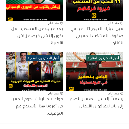
منذ عام
منذ عام
قبل مباراة النيجر 11 لاعبا في
بعد غيابه عن المنتخب.. هل
صفوف المنتخب المغربي
يكون إلتشي فرصة زياش
انتقلوا...
الأخيرة...
أخبار المحترفون المغاربة
أخبار المحترفون المغاربة
منذ عام
منذ عام
رسمياً: إلياس بنصغير ينضم
مواعيد مباريات نجوم المغرب
إلى باير ليفركوزن الألماني
في أوروبا هذا الأسبوع مع
التوقيت...