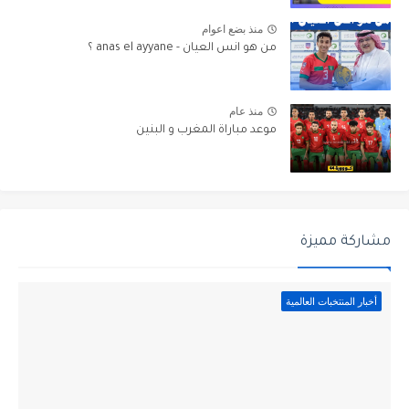
منذ بضع اعوام
من هو انس العيان - anas el ayyane ؟
منذ عام
موعد مباراة المغرب و البنين
مشاركة مميزة
أخبار المنتخبات العالمية